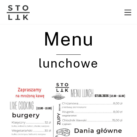
M
e
n
u
Menu
lunchowe